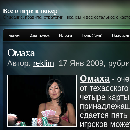
Все о игре в покер
Описание, правила, стратегии, нюансы и все остальное о карт
Главная
Виды покера
История
Покер (Poker)
Покер румы
Омаха
Автор:
reklim
, 17 Янв 2009, рубр
Омаха
- оч
от техасског
четыре карты
принадлежащи
сдается пять
игроков може