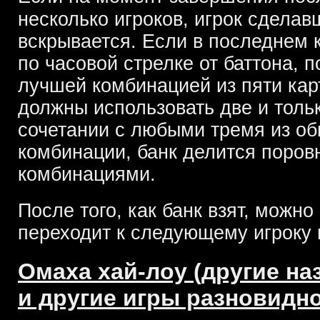
несколько игроков, игрок сделав
вскрывается. Если в последнем к
по часовой стрелке от баттона, п
лучшей комбинацией из пяти карт
должны использовать две и тольк
сочетании с любыми тремя из об
комбинации, банк делится поро
комбинациями.
После того, как банк взят, можно
переходит к следующему игроку 
Омаха хай-лоу (другие на
и другие игры разновидн