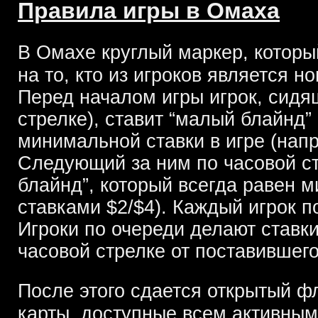
Правила игры в Омаха
В Омахе круглый маркер, которы
на то, кто из игроков является 
Перед началом игры игрок, сидя
стрелке), ставит “малый блайнд” 
минимальной ставки в игре (напр
Следующий за ним по часовой ст
блайнд”, который всегда равен м
ставками $2/$4). Каждый игрок п
Игроки по очереди делают ставки
часовой стрелке от поставившег
После этого сдается открытый ф
карты, доступные всем активным